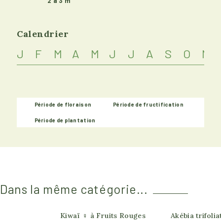
2 à 3 m
Calendrier
J
F
M
A
M
J
J
A
S
O
N
Période de floraison
Période de fructification
Période de plantation
Dans la même catégorie...
Produit actuelle
Kiwaï ♀ à Fruits Rouges
Akébia trifolia