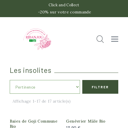
Click and Collect
-20% sur votre commande
 -2
Accueil
Rechercher
Fermer
Les insolites
FILTRER
Catégories
Affichage 1-17 de 17 article(s)
Exotique pour votre cuisine
Petites Baies
Utile au jardin
Baies de Goji Commune
Genévrier Mâle Bio
Bio
13,90 €