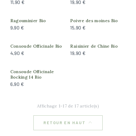
Rusticité
11,90 €
19,90 €
Bonne (résiste à -15°C)
Forte (résiste à -18°C)
Ragouminier Bio
Poivre des moines Bio
9,90 €
15,90 €
Moyenne (résiste à -10°C)
Très forte (résiste à -25°C)
Produit actuellement
Produit actuellement
Consoude Officinale Bio
Raisinier de Chine Bio
indisponible
indisponible
4,90 €
19,90 €
Exposition
Ombre
Produit actuellement
Consoude Officinale
Ombre du matin, Soleil de l'après-midi
indisponible
Bocking 14 Bio
Plein soleil
6,90 €
Soleil du matin, Ombre de l'après-midi
Affichage 1-17 de 17 article(s)
RETOUR EN HAUT