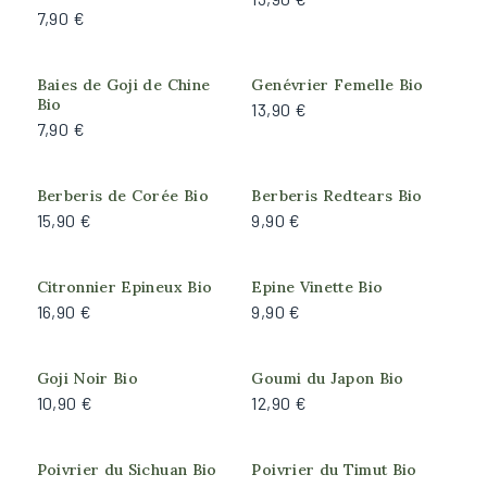
7,90 €
Feuillage
Caduc
Baies de Goji de Chine
Genévrier Femelle Bio
Persistant
Bio
13,90 €
7,90 €
Semi-persistant
Produit actuellement
Port de la plante
Berberis de Corée Bio
Berberis Redtears Bio
indisponible
15,90 €
9,90 €
Arbre
Arbustif
Citronnier Epineux Bio
Epine Vinette Bio
16,90 €
9,90 €
Arrosage
Faible
Goji Noir Bio
Goumi du Japon Bio
Modéré
10,90 €
12,90 €
Très faible
Poivrier du Sichuan Bio
Poivrier du Timut Bio