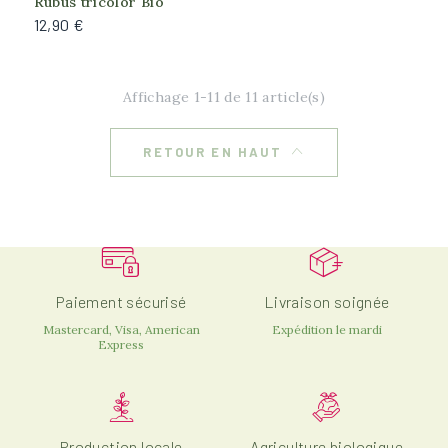
Rubus tricolor Bio
Plein soleil
indisponible
12,90 €
Soleil du matin, Ombre de l'après-midi
Affichage 1-11 de 11 article(s)
RETOUR EN HAUT
Paiement sécurisé
Livraison soignée
Mastercard, Visa, American
Expédition le mardi
Express
Production locale
Agriculture biologique