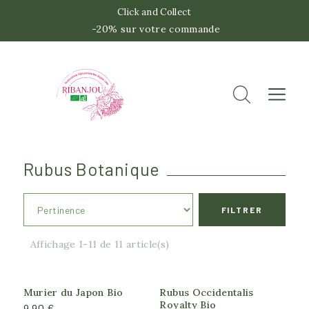
Click and Collect
-20% sur votre commande
 -2
Accueil
Rechercher
Fermer
Rubus Botanique
FILTRER
Feuillage
Affichage 1-11 de 11 article(s)
Caduc
Persistant
Murier du Japon Bio
Rubus Occidentalis
Royalty Bio
9,90 €