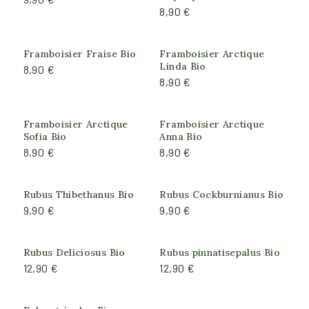
Port de la plante
8,90 €
Arbustif
Couvre-sol
Framboisier Fraise Bio
Framboisier Arctique
Linda Bio
8,90 €
8,90 €
Arrosage
Faible
Framboisier Arctique
Framboisier Arctique
Modéré
Sofia Bio
Anna Bio
8,90 €
8,90 €
Rusticité
Produit actuellement
Produit actuellement
Forte (résiste à -18°C)
Rubus Thibethanus Bio
Rubus Cockburnianus Bio
indisponible
indisponible
9,90 €
9,90 €
Moyenne (résiste à -10°C)
Très forte (résiste à -25°C)
Produit actuellement
Produit actuellement
Rubus Deliciosus Bio
Rubus pinnatisepalus Bio
indisponible
indisponible
12,90 €
12,90 €
Exposition
Ombre
Produit actuellement