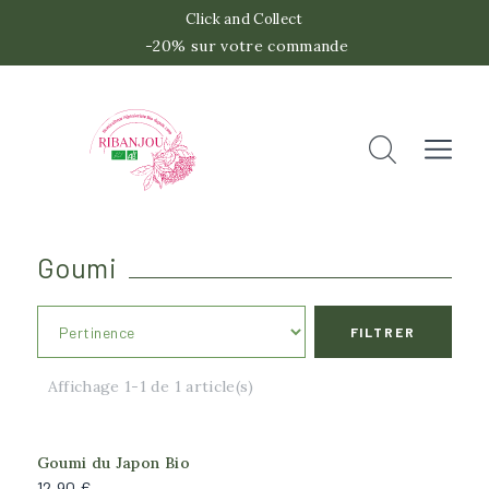
Click and Collect
-20% sur votre commande
 -2
Accueil
Rechercher
Fermer
Goumi
FILTRER
Affichage 1-1 de 1 article(s)
Goumi du Japon Bio
12,90 €