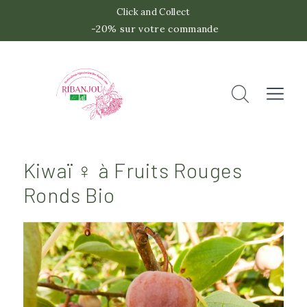
Click and Collect
-20% sur votre commande
 -2
Accueil
Rechercher
Fermer
Kiwaï ♀ à Fruits Rouges
Ronds Bio