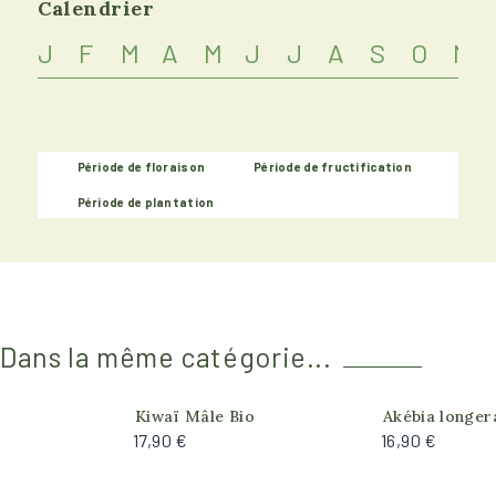
Calendrier
J
F
M
A
M
J
J
A
S
O
N
Période de floraison
Période de fructification
Période de plantation
Dans la même catégorie...
Produit actuelle
Kiwaï Mâle Bio
Akébia longe
17,90 €
16,90 €