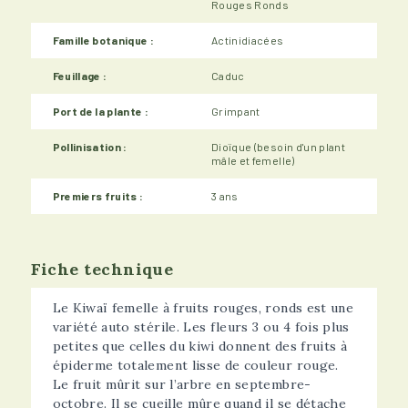
Rouges Ronds
Famille botanique :
Actinidiacées
Feuillage :
Caduc
Port de la plante :
Grimpant
Pollinisation :
Dioïque (besoin d'un plant
mâle et femelle)
Premiers fruits :
3 ans
Fiche technique
Le Kiwaï femelle à fruits rouges, ronds est une
variété auto stérile. Les fleurs 3 ou 4 fois plus
petites que celles du kiwi donnent des fruits à
épiderme totalement lisse de couleur rouge.
Le fruit mûrit sur l’arbre en septembre-
octobre. Il se cueille mûre quand il se détache