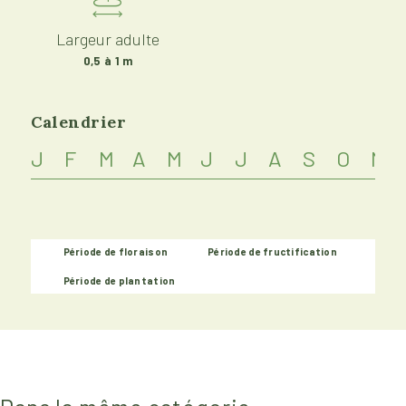
Largeur adulte
0,5 à 1 m
Calendrier
J
F
M
A
M
J
J
A
S
O
N
Période de floraison
Période de fructification
Période de plantation