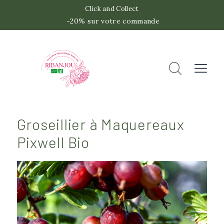
Click and Collect
-20% sur votre commande
 -2
Accueil
Rechercher
Fermer
Groseillier à Maquereaux
Pixwell Bio