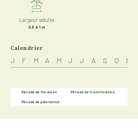
Largeur adulte
0,5 à 1 m
Calendrier
J
F
M
A
M
J
J
A
S
O
N
Période de floraison
Période de fructification
Période de plantation