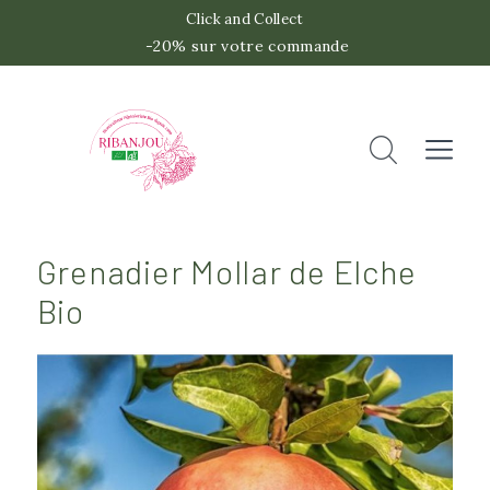
Click and Collect
-20% sur votre commande
 -2
Accueil
Rechercher
Fermer
Grenadier Mollar de Elche
Bio