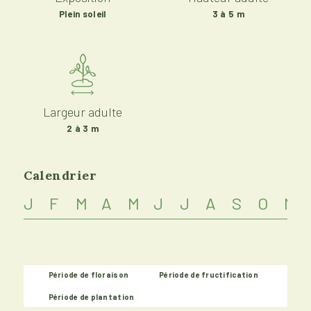
Plein soleil
3 à 5 m
Largeur adulte
2 à 3 m
Calendrier
J
F
M
A
M
J
J
A
S
O
N
Période de floraison
Période de fructification
Période de plantation