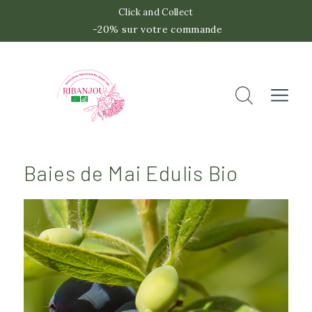
Click and Collect
-20% sur votre commande
 -2
Accueil
Rechercher
Fermer
Baies de Mai Edulis Bio