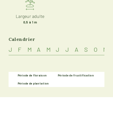
Largeur adulte
0,5 à 1 m
Calendrier
J
F
M
A
M
J
J
A
S
O
N
Période de floraison
Période de fructification
Période de plantation