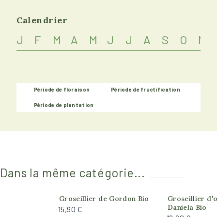
Calendrier
J
F
M
A
M
J
J
A
S
O
N
Période de floraison
Période de fructification
Période de plantation
Dans la même catégorie...
Produit actuellement indisponible
Groseillier de Gordon Bio
Groseillier d
Daniela Bio
15,90 €