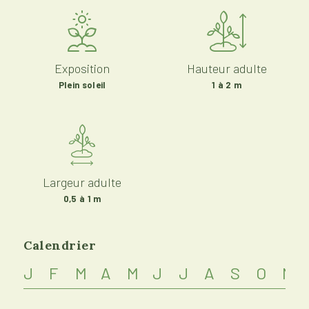
Exposition
Hauteur adulte
Plein soleil
1 à 2 m
Largeur adulte
0,5 à 1 m
Calendrier
J
F
M
A
M
J
J
A
S
O
N