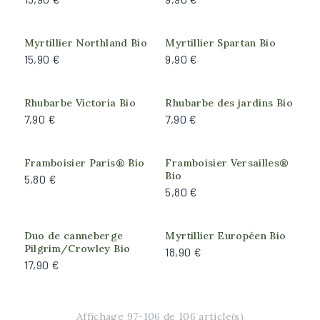
Cassis
Fraise des bois
Produit actuellement
Framboise
Myrtillier Northland Bio
Myrtillier Spartan Bio
indisponible
15,90 €
9,90 €
Groseille
Groseille à Maquereau
Myrtille
Rhubarbe Victoria Bio
Rhubarbe des jardins Bio
7,90 €
7,90 €
Mûre et hybride
Rhubarbe
Framboisier Paris® Bio
Framboisier Versailles®
Bio
5,80 €
Feuillage
5,80 €
Caduc
Persistant
Produit actuellement
Produit actuellement
Duo de canneberge
Myrtillier Européen Bio
indisponible
indisponible
Semi-persistant
Pilgrim/Crowley Bio
18,90 €
17,90 €
Port de la plante
Arbustif
Affichage 97-106 de 106 article(s)