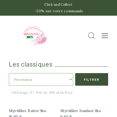
Click and Collect
-20% sur votre commande
 -2
Accueil
Rechercher
Fermer
Les classiques
FILTRER
Catégories
Affichage 97-106 de 106 article(s)
Canneberge
Capron
Caseille
Myrtillier Estive Bio
Myrtillier Ivanhoé Bio
15,90 €
9,90 €