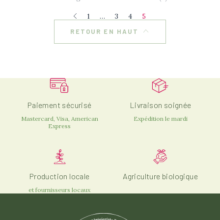
Couvre-sol
1
…
3
4
5
Grimpant
RETOUR EN HAUT
Arrosage
Important
Modéré
Paiement sécurisé
Livraison soignée
Rusticité
Mastercard, Visa, American
Expédition le mardi
Express
Bonne (résiste à -15°C)
Forte (résiste à -18°C)
Moyenne (résiste à -10°C)
Très forte (résiste à -25°C)
Production locale
Agriculture biologique
et fournisseurs locaux
Exposition
Ombre du matin, Soleil de l'après-midi