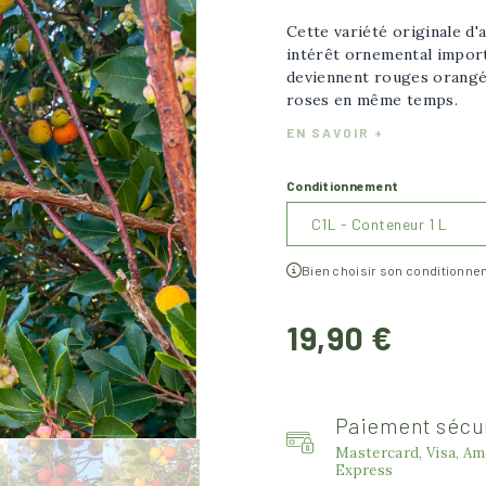
Cette variété originale d'a
intérêt ornemental importa
deviennent rouges orangées
roses en même temps.
EN SAVOIR +
Conditionnement
Bien choisir son conditionn
19,90 €
Paiement sécu
image plus grande
Mastercard, Visa, Am
Express