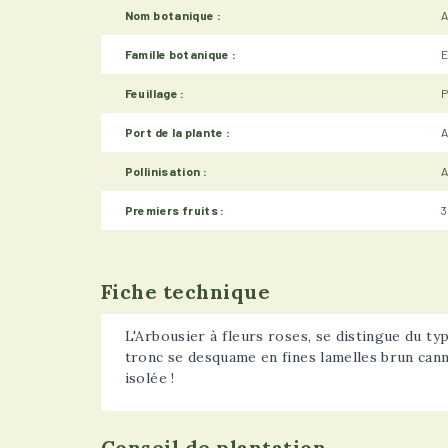
Nom botanique :
A
Famille botanique :
E
Feuillage :
P
Port de la plante :
A
Pollinisation :
A
Premiers fruits :
3
Fiche technique
L'Arbousier à fleurs roses, se distingue du ty
tronc se desquame en fines lamelles brun canne
isolée !
Conseil de plantation