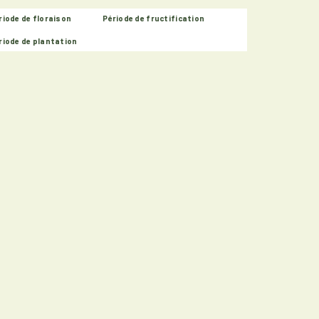
riode de floraison
Période de fructification
riode de plantation