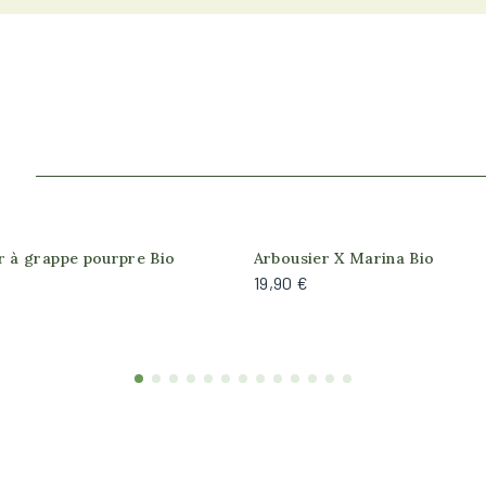
.
Produit actuellement indispo
r à grappe pourpre Bio
Arbousier X Marina Bio
19,90 €