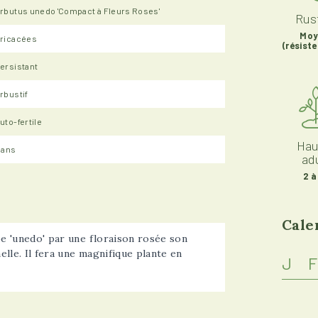
rbutus unedo 'Compact à Fleurs Roses'
Rust
Moy
ricacées
(résiste
ersistant
rbustif
uto-fertile
Hau
 ans
ad
2 à
Cale
pe 'unedo' par une floraison rosée son
lle. Il fera une magnifique plante en
J
F