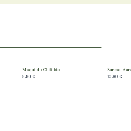
nible
Produit 
Maqui du Chili bio
Sureau Aur
9,90 €
10,90 €