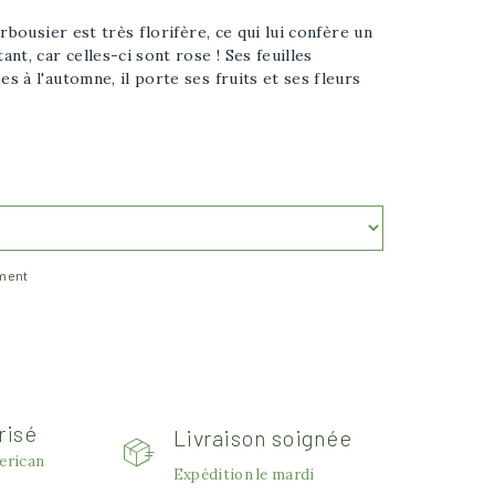
rbousier est très florifère, ce qui lui confère un
nt, car celles-ci sont rose ! Ses feuilles
 à l'automne, il porte ses fruits et ses fleurs
ement
risé
Livraison soignée
Afficher l'image plus grande
erican
Expédition le mardi