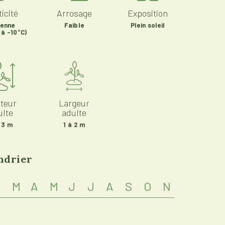
icité
Arrosage
Exposition
enne
Faible
Plein soleil
 à -10°C)
teur
Largeur
ulte
adulte
 3 m
1 à 2 m
ndrier
M
A
M
J
J
A
S
O
N
D