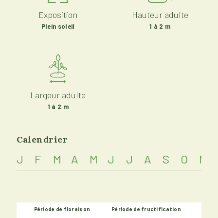
Exposition
Hauteur adulte
Plein soleil
1 à 2 m
Largeur adulte
1 à 2 m
Calendrier
J
F
M
A
M
J
J
A
S
O
N
Période de floraison
Période de fructification