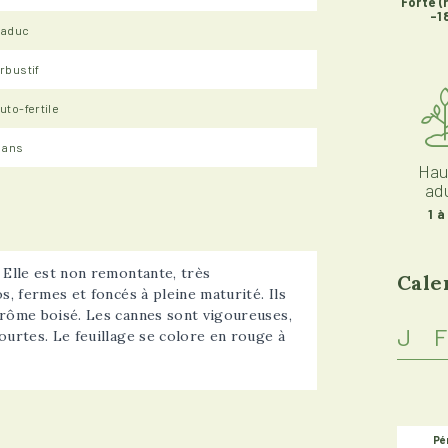
Forte (
-1
Caduc
rbustif
uto-fertile
 ans
Hau
ad
1 à
 Elle est non remontante, très
Cale
s, fermes et foncés à pleine maturité. Ils
arôme boisé. Les cannes sont vigoureuses,
J
F
ourtes. Le feuillage se colore en rouge à
Pé