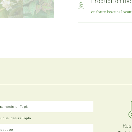
Production loc
et fournisseurs locau
ramboisier Topla
ubus idaeus Topla
Rust
Rosacée