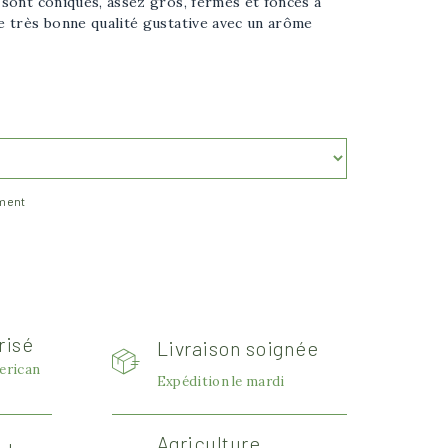
s sont coniques, assez gros, fermes et foncés à
de très bonne qualité gustative avec un arôme
ement
risé
Livraison soignée
erican
Expédition le mardi
Afficher l'image plus grande
Agriculture