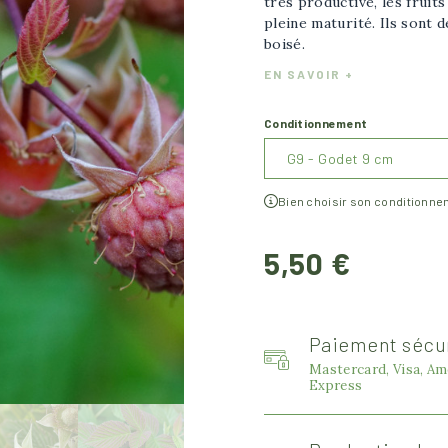
très productive, les fruit
pleine maturité. Ils sont 
boisé.
EN SAVOIR +
Conditionnement
Bien choisir son conditionn
5,50 €
Paiement sécu
Mastercard, Visa, Am
Express
image plus grande