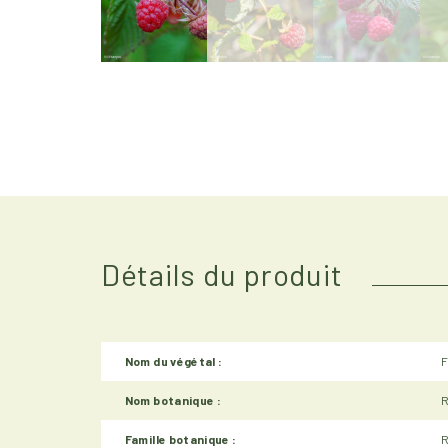
Sélectionner l'image
Détails du produit
Nom du végétal :
F
Nom botanique :
R
Famille botanique :