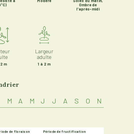
résiste à
Modéré
Soleil du matin,
8°C)
Ombre de
l'après-midi
teur
Largeur
ulte
adulte
 2 m
1 à 2 m
ndrier
M
A
M
J
J
A
S
O
N
D
riode de floraison
Période de fructification