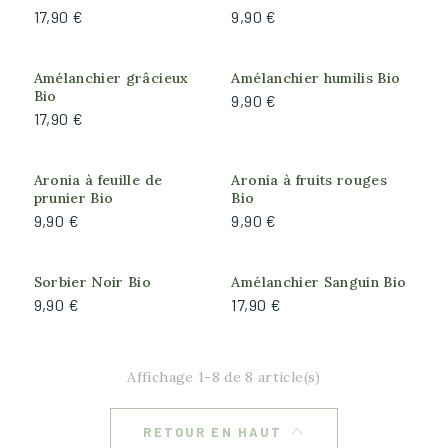
Arrosage
17,90 €
9,90 €
Faible
Modéré
Amélanchier grâcieux
Amélanchier humilis Bio
Bio
9,90 €
17,90 €
Rusticité
Forte (résiste à -18°C)
Aronia à feuille de
Aronia à fruits rouges
Très forte (résiste à -25°C)
prunier Bio
Bio
9,90 €
9,90 €
Exposition
Produit actuellement
Ombre du matin, Soleil de l'après-midi
Sorbier Noir Bio
Amélanchier Sanguin Bio
indisponible
9,90 €
17,90 €
Plein soleil
Affichage 1-8 de 8 article(s)
RETOUR EN HAUT