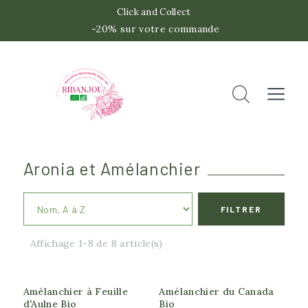
Click and Collect
-20% sur votre commande
 -2
Accueil
Rechercher
Fermer
Aronia et Amélanchier
FILTRER
Port de la plante
Affichage 1-8 de 8 article(s)
Arbre
Arbustif
Amélanchier à Feuille
Amélanchier du Canada
d'Aulne Bio
Bio