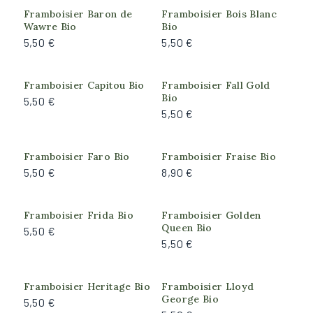
Framboisier Baron de
Framboisier Bois Blanc
Modéré
Wawre Bio
Bio
Très faible
5,50 €
5,50 €
Rusticité
Framboisier Capitou Bio
Framboisier Fall Gold
Bio
5,50 €
Bonne (résiste à -15°C)
5,50 €
Faible (résiste à -5°C)
Forte (résiste à -18°C)
Framboisier Faro Bio
Framboisier Fraise Bio
Moyenne (résiste à -10°C)
5,50 €
8,90 €
Très forte (résiste à -25°C)
Framboisier Frida Bio
Framboisier Golden
Exposition
Queen Bio
5,50 €
5,50 €
Ombre
Ombre du matin, Soleil de l'après-midi
Plein soleil
Framboisier Heritage Bio
Framboisier Lloyd
George Bio
5,50 €
Soleil du matin, Ombre de l'après-midi