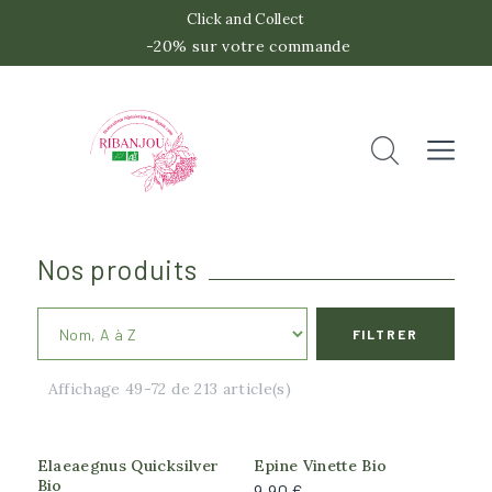
Click and Collect
-20% sur votre commande
 -2
Accueil
Rechercher
Fermer
Nos produits
FILTRER
Catégories
Affichage 49-72 de 213 article(s)
Les classiques
Les insolites
Les originaux
Elaeaegnus Quicksilver
Epine Vinette Bio
Bio
9,90 €