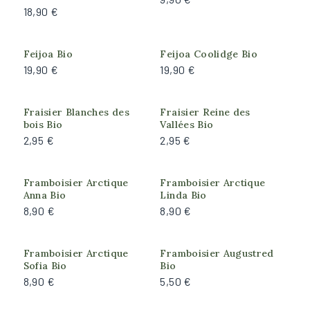
Plants de collection
18,90 €
Feuillage
Feijoa Bio
Feijoa Coolidge Bio
Caduc
19,90 €
19,90 €
Persistant
Semi-persistant
Fraisier Blanches des
Fraisier Reine des
bois Bio
Vallées Bio
2,95 €
2,95 €
Port de la plante
Arbre
Framboisier Arctique
Framboisier Arctique
Arbustif
Anna Bio
Linda Bio
Couvre-sol
8,90 €
8,90 €
Grimpant
Framboisier Arctique
Framboisier Augustred
Arrosage
Sofia Bio
Bio
8,90 €
5,50 €
Faible
Important