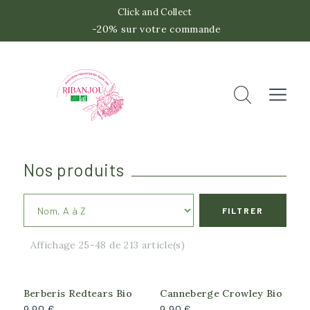
Click and Collect
-20% sur votre commande
 -2
Accueil
Rechercher
Fermer
Nos produits
FILTRER
Catégories
Affichage 25-48 de 213 article(s)
Les classiques
Les insolites
Les originaux
Berberis Redtears Bio
Canneberge Crowley Bio
9,90 €
9,90 €