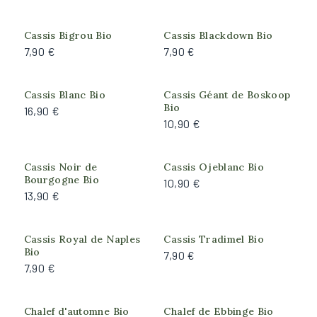
Modéré
Cassis Bigrou Bio
Cassis Blackdown Bio
Très faible
7,90 €
7,90 €
Rusticité
Cassis Blanc Bio
Cassis Géant de Boskoop
Bonne (résiste à -15°C)
Bio
16,90 €
10,90 €
Faible (résiste à -5°C)
Forte (résiste à -18°C)
Moyenne (résiste à -10°C)
Cassis Noir de
Cassis Ojeblanc Bio
Bourgogne Bio
10,90 €
Très forte (résiste à -25°C)
13,90 €
Exposition
Cassis Royal de Naples
Cassis Tradimel Bio
Ombre
Bio
7,90 €
7,90 €
Ombre du matin, Soleil de l'après-midi
Plein soleil
Soleil du matin, Ombre de l'après-midi
Chalef d'automne Bio
Chalef de Ebbinge Bio