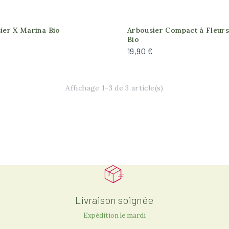
Produit actuellement
Produit actuellement
ier X Marina Bio
Arbousier Compact à Fleur
indisponible
indisponible
Bio
€
19,90 €
Affichage 1-3 de 3 article(s)
Livraison soignée
Expédition le mardi