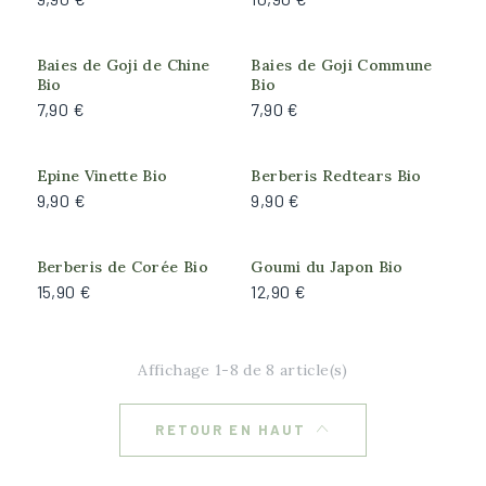
Ragouminier
Feuillage
Baies de Goji de Chine
Baies de Goji Commune
Bio
Bio
Caduc
7,90 €
7,90 €
Semi-persistant
Epine Vinette Bio
Berberis Redtears Bio
Arrosage
9,90 €
9,90 €
Faible
Produit actuellement
Modéré
Berberis de Corée Bio
Goumi du Japon Bio
indisponible
15,90 €
12,90 €
Très faible
Rusticité
Affichage 1-8 de 8 article(s)
Bonne (résiste à -15°C)
Forte (résiste à -18°C)
RETOUR EN HAUT
Très forte (résiste à -25°C)