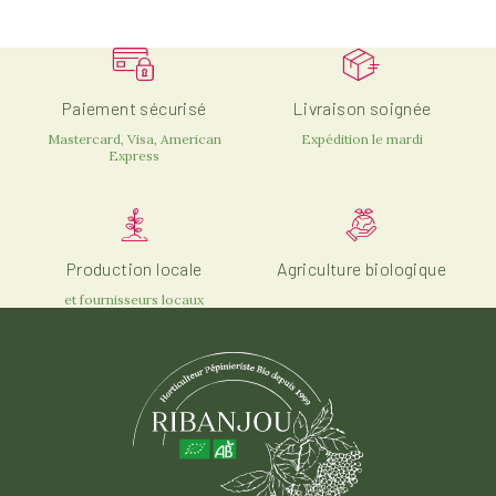
Exposition
Plein soleil
Soleil du matin, Ombre de l'après-midi
Paiement sécurisé
Livraison soignée
Mastercard, Visa, American
Expédition le mardi
Express
Production locale
Agriculture biologique
et fournisseurs locaux