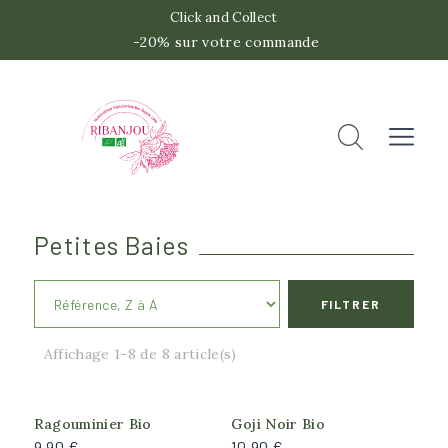
Click and Collect
-20% sur votre commande
 -2
Accueil
Rechercher
Fermer
Petites Baies
FILTRER
Catégories
Affichage 1-8 de 8 article(s)
Epine Vinette
Goji
Goumi
Ragouminier Bio
Goji Noir Bio
9,90 €
10,90 €