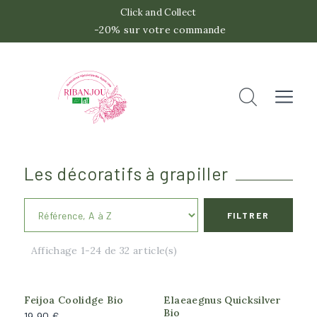
Click and Collect
-20% sur votre commande
 -2
Accueil
Rechercher
Fermer
Les décoratifs à grapiller
FILTRER
Catégories
Affichage 1-24 de 32 article(s)
Arbousier
Chalef et Maqui du Chili
Fuchsia et Feijoa
Feijoa Coolidge Bio
Elaeaegnus Quicksilver
Bio
19,90 €