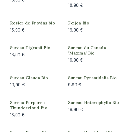
Myrte
18,90 €
Neflier et Merisier à Grappe
Rosier et Arbre aux faisans
Rosier de Provins bio
Feijoa Bio
Sureau
15,90 €
19,90 €
Viorne
Sureau Tigranii Bio
Sureau du Canada
Feuillage
'Maxima' Bio
16,90 €
16,90 €
Caduc
Persistant
Semi-persistant
Sureau Glauca Bio
Sureau Pyramidalis Bio
10,90 €
9,90 €
Port de la plante
Produit actuellement
Sureau Purpurea
Sureau Heterophylla Bio
Arbre
indisponible
Thundercloud Bio
16,90 €
Arbustif
16,90 €
Arrosage