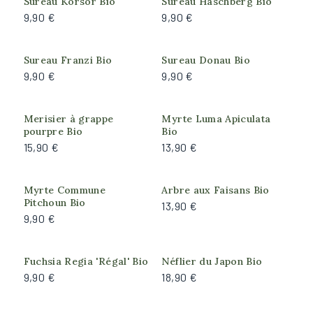
Sureau Korsor Bio
Sureau Haschberg Bio
9,90 €
9,90 €
Faible
Important
Modéré
Sureau Franzi Bio
Sureau Donau Bio
9,90 €
9,90 €
Très faible
Rusticité
Merisier à grappe
Myrte Luma Apiculata
pourpre Bio
Bio
Bonne (résiste à -15°C)
15,90 €
13,90 €
Forte (résiste à -18°C)
Moyenne (résiste à -10°C)
Myrte Commune
Arbre aux Faisans Bio
Très forte (résiste à -25°C)
Pitchoun Bio
13,90 €
9,90 €
Exposition
Fuchsia Regia 'Régal' Bio
Néflier du Japon Bio
Ombre
9,90 €
18,90 €
Ombre du matin, Soleil de l'après-midi
Plein soleil