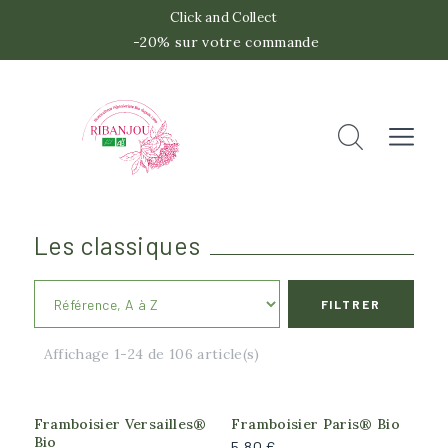
Click and Collect
-20% sur votre commande
 -2
Accueil
Rechercher
Fermer
Les classiques
FILTRER
Catégories
Affichage 1-24 de 106 article(s)
Canneberge
Capron
Caseille
Framboisier Versailles®
Framboisier Paris® Bio
Bio
5,80 €