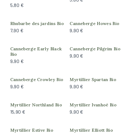
Cassis
5,80 €
Fraise des bois
Framboise
Rhubarbe des jardins Bio
Canneberge Howes Bio
Groseille
7,90 €
9,90 €
Groseille à Maquereau
Myrtille
Canneberge Early Black
Canneberge Pilgrim Bio
Mûre et hybride
Bio
9,90 €
Rhubarbe
9,90 €
Feuillage
Produit actuellement
Canneberge Crowley Bio
Myrtillier Spartan Bio
indisponible
9,90 €
9,90 €
Caduc
Persistant
Semi-persistant
Myrtillier Northland Bio
Myrtillier Ivanhoé Bio
15,90 €
9,90 €
Port de la plante
Myrtillier Estive Bio
Myrtillier Elliott Bio
Arbustif