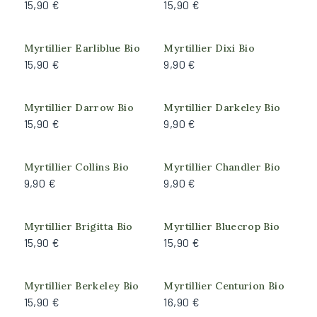
15,90 €
15,90 €
Couvre-sol
Grimpant
Myrtillier Earliblue Bio
Myrtillier Dixi Bio
15,90 €
9,90 €
Arrosage
Important
Myrtillier Darrow Bio
Myrtillier Darkeley Bio
Modéré
15,90 €
9,90 €
Rusticité
Myrtillier Collins Bio
Myrtillier Chandler Bio
9,90 €
9,90 €
Bonne (résiste à -15°C)
Forte (résiste à -18°C)
Moyenne (résiste à -10°C)
Myrtillier Brigitta Bio
Myrtillier Bluecrop Bio
15,90 €
15,90 €
Très forte (résiste à -25°C)
Exposition
Myrtillier Berkeley Bio
Myrtillier Centurion Bio
15,90 €
16,90 €
Ombre du matin, Soleil de l'après-midi