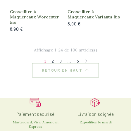
Plein soleil
Groseillier à
Groseillier à
Soleil du matin, Ombre de l'après-midi
Maquereaux Worcester
Maquereaux Varianta Bio
Bio
8,90 €
8,90 €
Affichage 1-24 de 106 article(s)
1
2
3
…
5
RETOUR EN HAUT
Paiement sécurisé
Livraison soignée
Mastercard, Visa, American
Expédition le mardi
Express